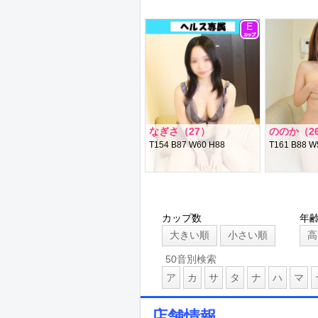
E
なぎさ（27）
ののか（2
T154 B87 W60 H88
T161 B88 W
カップ数
年
大きい順
小さい順
高
50音別検索
ア
カ
サ
タ
ナ
ハ
マ
店舗情報