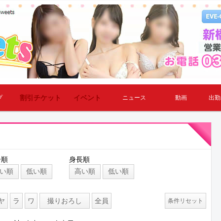
割引チケット
イベント
プ
ニュース
動画
出勤
齢順
身長順
い順
低い順
高い順
低い順
ヤ
ラ
ワ
撮りおろし
全員
条件リセット