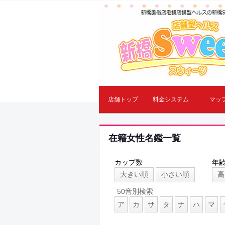
店舗トップ
料金システム
マッ
在籍女性名鑑一覧
カップ数
年
大きい順
小さい順
高
50音別検索
ア
カ
サ
タ
ナ
ハ
マ