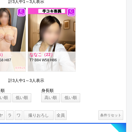
計3人中1～3人表示
E
C
6）
ななこ（22）
58 H87
T? B84 W58 H86
計3人中1～3人表示
齢順
身長順
い順
低い順
高い順
低い順
ヤ
ラ
ワ
撮りおろし
全員
条件リセット